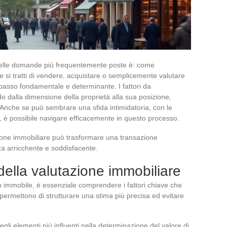
elle domande più frequentemente poste è: come
e si tratti di vendere, acquistare o semplicemente valutare
passo fondamentale e determinante. I fattori da
 dalla dimensione della proprietà alla sua posizione,
 Anche se può sembrare una sfida intimidatoria, con le
a, è possibile navigare efficacemente in questo processo.
zione immobiliare può trasformare una transazione
a arricchente e soddisfacente.
 della valutazione immobiliare
n immobile, è essenziale comprendere i fattori chiave che
 permettono di strutturare una stima più precisa ed evitare
li elementi più influenti nella determinazione del valore di