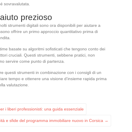
né sovravalutata.
 aiuto prezioso
ti strumenti digitali sono ora disponibili per aiutare a
sono offrire un primo approccio quantitativo prima di
ndita.
ime basate su algoritmi sofisticati che tengono conto dei
attori cruciali. Questi strumenti, sebbene pratici, non
no servire come punto di partenza.
zzare questi strumenti in combinazione con i consigli di un
miare tempo e ottenere una visione d’insieme rapida prima
lla valutazione.
r i liberi professionisti: una guida essenziale
unità e sfide del programma immobiliare nuovo in Corsica
→