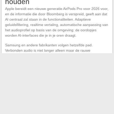
houden
Apple bereidt een nieuwe generatie AirPods Pro voor 2026 voor,
en de informatie die door Bloomberg is verspreid, geeft aan dat
AI centraal zal staan in de functionaliteiten. Adaptieve
geluidsfiltering, realtime vertaling, automatische aanpassing van
het audioprofiel op basis van de omgeving: de oordopjes
worden AI-interfaces die je in je oren draagt.
Samsung en andere fabrikanten volgen hetzelfde pad.
Verbonden audio is niet langer alleen maar de rauwe
geluidskwaliteit. Slimme geluidsverwerking in realtime, direct in
de oordopjes, vertegenwoordigt een terrein van innovatie waar
de aankondigingen zich opstapelen.
De high-tech markt in 2026 beloont niet langer de race naar de
langste specificatielijst. De producten die zich onderscheiden
zijn degenen die een laag van nuttige kunstmatige intelligentie
integreren, functioneel offline zijn en respectvol omgaan met de
privacy. Voor tech-enthousiastelingen is de meest geekachtige
reflex vandaag niet om het nieuwste gadget te kopen, maar om
te begrijpen wat de chip binnenin echt met hun gegevens doet.