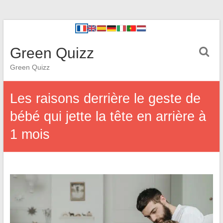
Green Quizz
Green Quizz
Les raisons derrière le geste de
bébé qui jette la tête en arrière à
1 mois