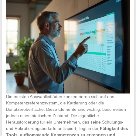
Die meisten Auswahlleitfäden konzentrieren sich auf das
Kompetenzreferenzsystem, die Kartierung oder die
Benutzeroberfläche. Diese Elemente sind wichtig, beschreiben
jedoch einen statischen Zustand. Die eigentliche
Herausforderung für ein Unternehmen, das seine Schulungs-
und Rekrutierungsbedarfe antizipiert, liegt in der
Fähigkeit des
Tools, aufkommende Kompetenzen zu erkennen und