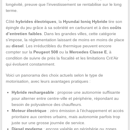
longévité, preuve que l’investissement se rentabilise sur le long
terme.
Côté
hybrides électriques
, la
Hyundai Ioniq Hybride
tire son
épingle du jeu grâce à sa sobriété en carburant et à des
coûts
d’entretien faibles
. Dans les grandes villes, cette catégorie
s’impose, la réglementation laissant de moins en moins de place
au
diesel
. Les irréductibles du thermique peuvent encore
compter sur la
Peugeot 508
ou la
Mercedes Classe E
, à
condition de suivre de près la fiscalité et les limitations Crit’Air
qui évoluent constamment.
Voici un panorama des choix actuels selon le type de
motorisation, avec leurs avantages pratiques :
Hybride rechargeable
: propose une autonomie suffisante
pour alterner entre centre-ville et périphérie, répondant au
besoin de polyvalence des chauffeurs.
Moteur électrique
: zéro émission à l’échappement et accès
prioritaire aux centres urbains, mais autonomie parfois trop
juste sur une grosse journée de service.
Diesel moderne
: encore valable en périphérie ou zones